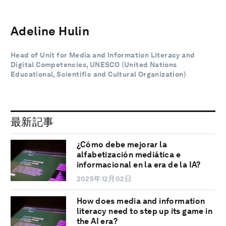
Adeline Hulin
Head of Unit for Media and Information Literacy and
Digital Competencies, UNESCO (United Nations
Educational, Scientific and Cultural Organization)
最新記事
¿Cómo debe mejorar la
alfabetización mediática e
informacional en la era de la IA?
2025年12月02日
How does media and information
literacy need to step up its game in
the AI era?