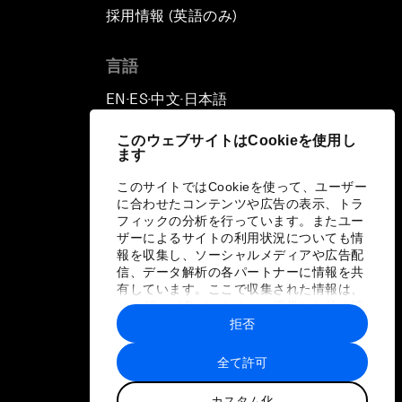
採用情報 (英語のみ)
て
言語
EN
ES
中文
日本語
▪
▪
▪
このウェブサイトはCookieを使用し
ます
このサイトではCookieを使って、ユーザー
に合わせたコンテンツや広告の表示、トラ
フィックの分析を行っています。またユー
ザーによるサイトの利用状況についても情
報を収集し、ソーシャルメディアや広告配
信、データ解析の各パートナーに情報を共
有しています。ここで収集された情報は、
ユーザーが各パートナーに提供した他の情
報や各パートナーのサービスを使用した際
拒否
に収集された情報と組み合わされ、各パー
トナーによって使用されることがありま
全て許可
す。
カスタム化