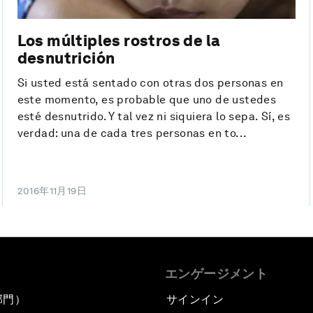
Los múltiples rostros de la
desnutrición
Si usted está sentado con otras dos personas en
este momento, es probable que uno de ustedes
esté desnutrido. Y tal vez ni siquiera lo sepa. Sí, es
verdad: una de cada tres personas en to...
2016年11月19日
エンゲージメント
部門）
サインイン