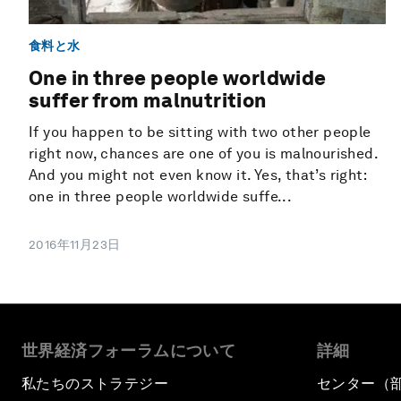
食料と水
One in three people worldwide
suffer from malnutrition
If you happen to be sitting with two other people
right now, chances are one of you is malnourished.
And you might not even know it. Yes, that’s right:
one in three people worldwide suffe...
2016年11月23日
世界経済フォーラムについて
詳細
私たちのストラテジー
センター（