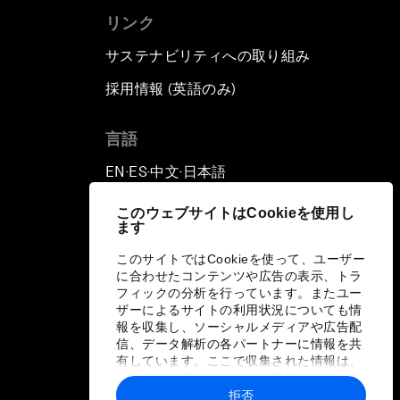
リンク
サステナビリティへの取り組み
採用情報 (英語のみ)
て
言語
EN
ES
中文
日本語
▪
▪
▪
このウェブサイトはCookieを使用し
ます
このサイトではCookieを使って、ユーザー
に合わせたコンテンツや広告の表示、トラ
フィックの分析を行っています。またユー
ザーによるサイトの利用状況についても情
報を収集し、ソーシャルメディアや広告配
信、データ解析の各パートナーに情報を共
有しています。ここで収集された情報は、
ユーザーが各パートナーに提供した他の情
報や各パートナーのサービスを使用した際
拒否