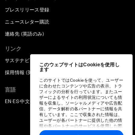
プレスリリース登録
ニュースレター購読
連絡先 (英語のみ)
リンク
サステナビリティへの取り組み
このウェブサイトはCookieを使用し
ます
採用情報 (英語のみ)
このサイトではCookieを使って、ユーザー
に合わせたコンテンツや広告の表示、トラ
言語
フィックの分析を行っています。またユー
ザーによるサイトの利用状況についても情
EN
ES
中文
日本語
▪
▪
▪
報を収集し、ソーシャルメディアや広告配
信、データ解析の各パートナーに情報を共
有しています。ここで収集された情報は、
ユーザーが各パートナーに提供した他の情
報や各パートナーのサービスを使用した際
に収集された情報と組み合わされ、各パー