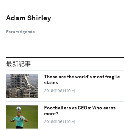
Adam Shirley
Forum Agenda
最新記事
These are the world's most fragile
states
2016年08月10日
Footballers vs CEOs: Who earns
more?
2016年06月10日