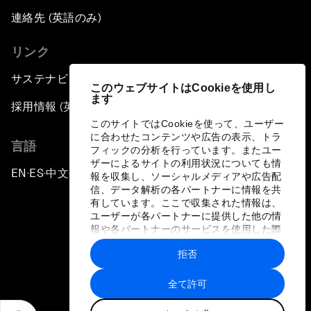
連絡先 (英語のみ)
リンク
サステナビリティへの取り組み
このウェブサイトはCookieを使用し
ます
採用情報 (英語のみ)
このサイトではCookieを使って、ユーザー
に合わせたコンテンツや広告の表示、トラ
言語
フィックの分析を行っています。またユー
ザーによるサイトの利用状況についても情
EN
ES
中文
日本語
▪
▪
▪
報を収集し、ソーシャルメディアや広告配
信、データ解析の各パートナーに情報を共
有しています。ここで収集された情報は、
ユーザーが各パートナーに提供した他の情
報や各パートナーのサービスを使用した際
に収集された情報と組み合わされ、各パー
拒否
トナーによって使用されることがありま
プライバシーポリシーと利用規約
す。
全て許可
サイトマップ