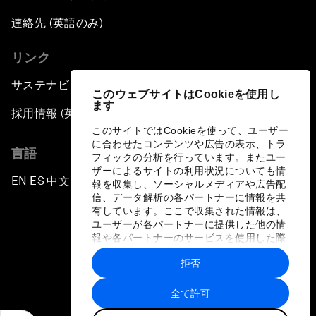
連絡先 (英語のみ)
リンク
サステナビリティへの取り組み
このウェブサイトはCookieを使用し
ます
採用情報 (英語のみ)
このサイトではCookieを使って、ユーザー
に合わせたコンテンツや広告の表示、トラ
言語
フィックの分析を行っています。またユー
ザーによるサイトの利用状況についても情
EN
ES
中文
日本語
▪
▪
▪
報を収集し、ソーシャルメディアや広告配
信、データ解析の各パートナーに情報を共
有しています。ここで収集された情報は、
ユーザーが各パートナーに提供した他の情
報や各パートナーのサービスを使用した際
に収集された情報と組み合わされ、各パー
拒否
トナーによって使用されることがありま
プライバシーポリシーと利用規約
す。
全て許可
サイトマップ