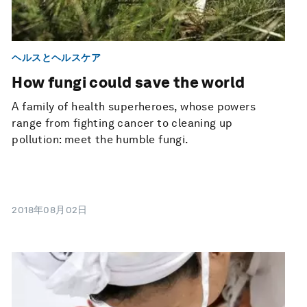
ヘルスとヘルスケア
How fungi could save the world
A family of health superheroes, whose powers
range from fighting cancer to cleaning up
pollution: meet the humble fungi.
2018年08月02日