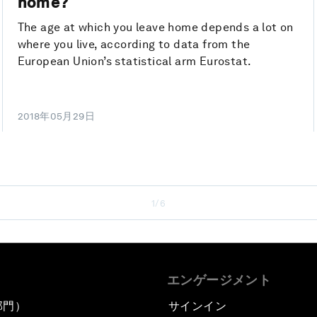
home?
The age at which you leave home depends a lot on
where you live, according to data from the
European Union’s statistical arm Eurostat.
2018年05月29日
1/6
エンゲージメント
部門）
サインイン