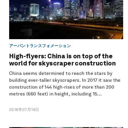
アーバントランスフォメーション
High-flyers: China is on top of the
world for skyscraper construction
China seems determined to reach the stars by
building ever-taller skyscrapers. In 2017 it saw the
construction of 144 high-rises of more than 200
metres (660 feet) in height, including 15...
2018年07月19日