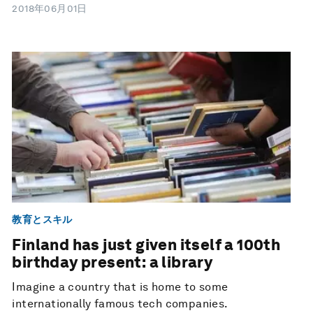
2018年06月01日
教育とスキル
Finland has just given itself a 100th
birthday present: a library
Imagine a country that is home to some
internationally famous tech companies.