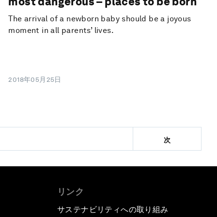
most dangerous – places to be born
The arrival of a newborn baby should be a joyous
moment in all parents’ lives.
2018年05月25日
次
リンク
サステナビリティへの取り組み