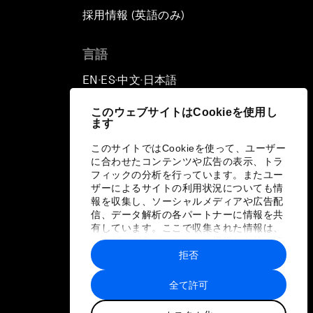
採用情報 (英語のみ)
て
言語
EN
ES
中文
日本語
▪
▪
▪
このウェブサイトはCookieを使用し
ます
このサイトではCookieを使って、ユーザー
に合わせたコンテンツや広告の表示、トラ
フィックの分析を行っています。またユー
ザーによるサイトの利用状況についても情
報を収集し、ソーシャルメディアや広告配
信、データ解析の各パートナーに情報を共
有しています。ここで収集された情報は、
ユーザーが各パートナーに提供した他の情
報や各パートナーのサービスを使用した際
拒否
に収集された情報と組み合わされ、各パー
トナーによって使用されることがありま
全て許可
す。