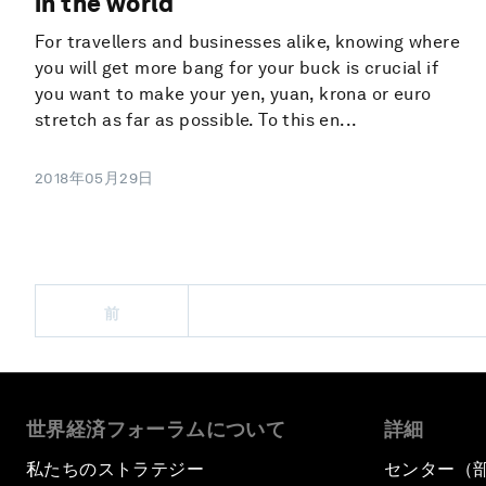
in the world
For travellers and businesses alike, knowing where
you will get more bang for your buck is crucial if
you want to make your yen, yuan, krona or euro
stretch as far as possible. To this en...
2018年05月29日
前
世界経済フォーラムについて
詳細
私たちのストラテジー
センター（