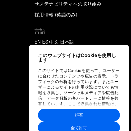
サステナビリティへの取り組み
採用情報 (英語のみ)
て
言語
EN
ES
中文
日本語
▪
▪
▪
このウェブサイトはCookieを使用し
ます
このサイトではCookieを使って、ユーザー
に合わせたコンテンツや広告の表示、トラ
フィックの分析を行っています。またユー
ザーによるサイトの利用状況についても情
報を収集し、ソーシャルメディアや広告配
信、データ解析の各パートナーに情報を共
有しています。ここで収集された情報は、
ユーザーが各パートナーに提供した他の情
報や各パートナーのサービスを使用した際
拒否
に収集された情報と組み合わされ、各パー
トナーによって使用されることがありま
全て許可