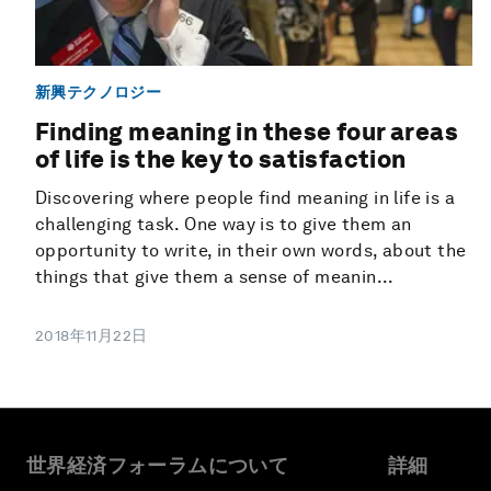
新興テクノロジー
Finding meaning in these four areas
of life is the key to satisfaction
Discovering where people find meaning in life is a
challenging task. One way is to give them an
opportunity to write, in their own words, about the
things that give them a sense of meanin...
2018年11月22日
世界経済フォーラムについて
詳細