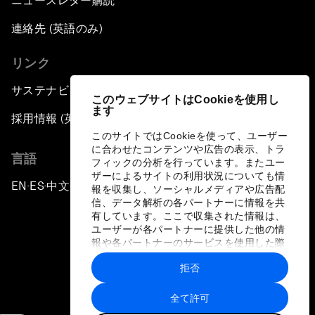
ニュースレター購読
連絡先 (英語のみ)
リンク
サステナビリティへの取り組み
このウェブサイトはCookieを使用し
ます
採用情報 (英語のみ)
このサイトではCookieを使って、ユーザー
に合わせたコンテンツや広告の表示、トラ
言語
フィックの分析を行っています。またユー
ザーによるサイトの利用状況についても情
EN
ES
中文
日本語
▪
▪
▪
報を収集し、ソーシャルメディアや広告配
信、データ解析の各パートナーに情報を共
有しています。ここで収集された情報は、
ユーザーが各パートナーに提供した他の情
報や各パートナーのサービスを使用した際
に収集された情報と組み合わされ、各パー
拒否
トナーによって使用されることがありま
プライバシーポリシーと利用規約
す。
全て許可
サイトマップ