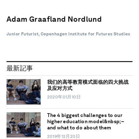
Adam Graafland Nordlund
Junior Futurist, Copenhagen Institute for Futures Studies
最新記事
我们的高等教育模式面临的四大挑战
及应对方式
2020年01月10日
The 4 biggest challenges to our
higher education model&nbsp;–
and what to do about them
2019年12月20日