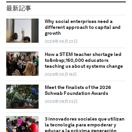
最新記事
Why social enterprises need a
different approach to capital and
growth
2026年05月22日
How a STEM teacher shortage led
to&nbsp;150,000 educators
teaching us about systems change
2026年05月19日
Meet the finalists of the 2026
Schwab Foundation Awards
2025年09月23日
3 innovadores sociales que utilizan
la tecnología para empoderar y
educar a la próxima generación