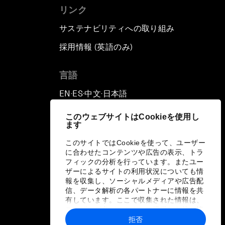
リンク
サステナビリティへの取り組み
採用情報 (英語のみ)
て
言語
EN
ES
中文
日本語
▪
▪
▪
このウェブサイトはCookieを使用し
ます
このサイトではCookieを使って、ユーザー
に合わせたコンテンツや広告の表示、トラ
フィックの分析を行っています。またユー
ザーによるサイトの利用状況についても情
報を収集し、ソーシャルメディアや広告配
信、データ解析の各パートナーに情報を共
有しています。ここで収集された情報は、
ユーザーが各パートナーに提供した他の情
報や各パートナーのサービスを使用した際
拒否