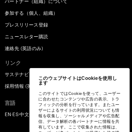
パートナー（組織）について
参加する（個人、組織）
プレスリリース登録
ニュースレター購読
連絡先 (英語のみ)
リンク
サステナビリティへの取り組み
このウェブサイトはCookieを使用し
ます
採用情報 (英語のみ)
このサイトではCookieを使って、ユーザー
に合わせたコンテンツや広告の表示、トラ
言語
フィックの分析を行っています。またユー
ザーによるサイトの利用状況についても情
EN
ES
中文
日本語
▪
▪
▪
報を収集し、ソーシャルメディアや広告配
信、データ解析の各パートナーに情報を共
有しています。ここで収集された情報は、