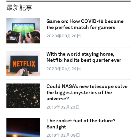
最新記事
Game on: How COVID-19 became
the perfect match for gamers
2020年09月28日
With the world staying home,
Netflix had its best quarter ever
2020年04月24日
Could NASA’s new telescope solve
the biggest mysteries of the
universe?
2016年02月23日
The rocket fuel of the future?
Sunlight
2016年02月09日