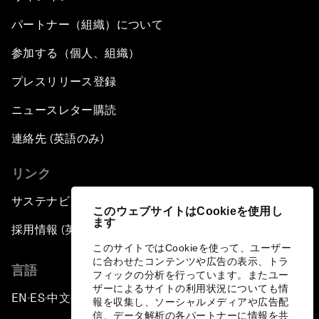
パートナー（組織）について
参加する（個人、組織）
プレスリリース登録
ニュースレター購読
連絡先 (英語のみ)
リンク
サステナビリティへの取り組み
このウェブサイトはCookieを使用し
ます
採用情報 (英語のみ)
このサイトではCookieを使って、ユーザー
に合わせたコンテンツや広告の表示、トラ
言語
フィックの分析を行っています。またユー
ザーによるサイトの利用状況についても情
EN
ES
中文
日本語
▪
▪
▪
報を収集し、ソーシャルメディアや広告配
信、データ解析の各パートナーに情報を共