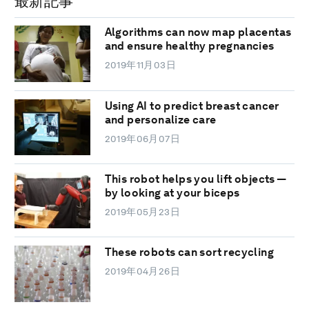
最新記事
Algorithms can now map placentas
and ensure healthy pregnancies
2019年11月03日
Using AI to predict breast cancer
and personalize care
2019年06月07日
This robot helps you lift objects —
by looking at your biceps
2019年05月23日
These robots can sort recycling
2019年04月26日