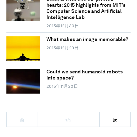
hearts: 2015 highlights from MIT’s
Computer Science and Artificial
Intelligence Lab
2015年12月30日
What makes an image memorable?
2015年12月29日
Could we send humanoid robots
into space?
2015年11月20日
1/2
前
次