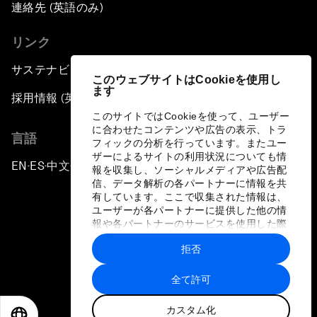
連絡先 (英語のみ)
リンク
サステナビリティへの取り組み
このウェブサイトはCookieを使用し
ます
採用情報 (英語のみ)
このサイトではCookieを使って、ユーザー
に合わせたコンテンツや広告の表示、トラ
言語
フィックの分析を行っています。またユー
ザーによるサイトの利用状況についても情
EN
ES
中文
日本語
▪
▪
▪
報を収集し、ソーシャルメディアや広告配
信、データ解析の各パートナーに情報を共
有しています。ここで収集された情報は、
ユーザーが各パートナーに提供した他の情
報や各パートナーのサービスを使用した際
に収集された情報と組み合わされ、各パー
拒否
トナーによって使用されることがありま
プライバシーポリシーと利用規約
す。
全て許可
サイトマップ
カスタム化
©
2026
世界経済フォーラム
EN
ES
中文
日本語