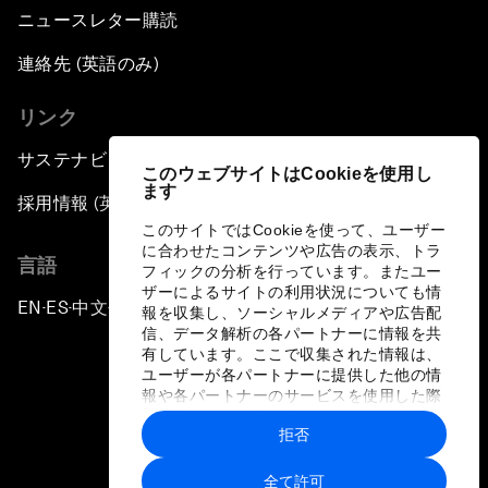
ニュースレター購読
連絡先 (英語のみ)
リンク
サステナビリティへの取り組み
このウェブサイトはCookieを使用し
ます
採用情報 (英語のみ)
このサイトではCookieを使って、ユーザー
に合わせたコンテンツや広告の表示、トラ
言語
フィックの分析を行っています。またユー
ザーによるサイトの利用状況についても情
EN
ES
中文
日本語
▪
▪
▪
報を収集し、ソーシャルメディアや広告配
信、データ解析の各パートナーに情報を共
有しています。ここで収集された情報は、
ユーザーが各パートナーに提供した他の情
報や各パートナーのサービスを使用した際
に収集された情報と組み合わされ、各パー
拒否
トナーによって使用されることがありま
プライバシーポリシーと利用規約
す。
全て許可