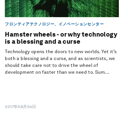
フロンティアテクノロジー、イノベーションセンター
Hamster wheels - or why technology
is a blessing and a curse
Technology opens the doors to new worlds. Yet it’s
both a blessing and a curse, and as scientists, we
should take care not to drive the wheel of
development on faster than we need to. Sum...
2017年08月04日