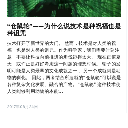
“仓鼠轮”——为什么说技术是种祝福也是
种诅咒
技术打开了新世界的大门。 然而，技术是对人类的祝
福，也是对人类的诅咒。作为科学家，我们需要时刻注
意，不要让科技向前推进的步伐迈得太大。 现在正值夏
天，或许正是好好考虑这一问题的理想时候。 轮子的发
明可能是人类最早的文化成就之一， 另一个成就则是动
物的驯化。 因此，两者结合所造就的“仓鼠轮”可以说是
各种复杂文化发展、融合的产物。“仓鼠轮” 这种技术使
人类能够利用动物的本能...
2017年08月24日