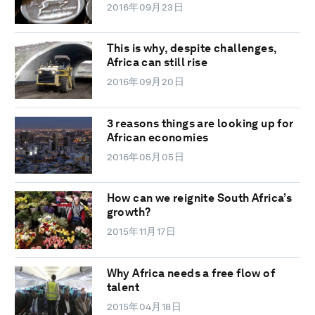
2016年09月23日
This is why, despite challenges,
Africa can still rise
2016年09月20日
3 reasons things are looking up for
African economies
2016年05月05日
How can we reignite South Africa’s
growth?
2015年11月17日
Why Africa needs a free flow of
talent
2015年04月18日