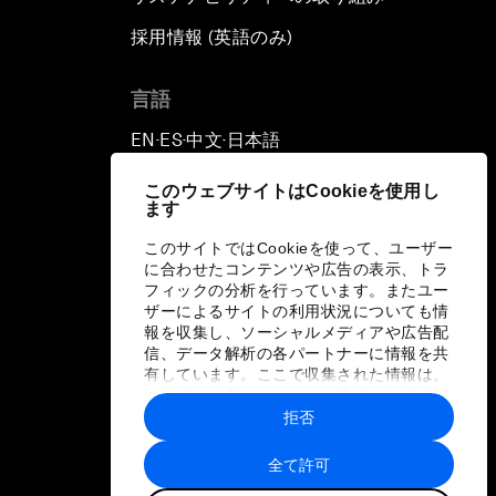
採用情報 (英語のみ)
て
言語
EN
ES
中文
日本語
▪
▪
▪
このウェブサイトはCookieを使用し
ます
このサイトではCookieを使って、ユーザー
に合わせたコンテンツや広告の表示、トラ
フィックの分析を行っています。またユー
ザーによるサイトの利用状況についても情
報を収集し、ソーシャルメディアや広告配
信、データ解析の各パートナーに情報を共
有しています。ここで収集された情報は、
ユーザーが各パートナーに提供した他の情
報や各パートナーのサービスを使用した際
拒否
に収集された情報と組み合わされ、各パー
トナーによって使用されることがありま
全て許可
す。