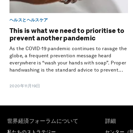
ヘルスとヘルスケア
This is what we need to prioritise to
prevent another pandemic
As the COVID-19 pandemic continues to ravage the
globe, a frequent prevention message heard
everywhere is “wash your hands with soap”. Proper
handwashing is the standard advice to prevent...
2020年11月19日
世界経済フォーラムについて
詳細
私たちのストラテジー
センター（