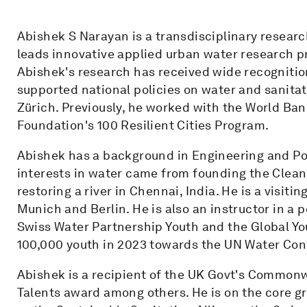
Abishek S Narayan is a transdisciplinary researc
leads innovative applied urban water research p
Abishek's research has received wide recognitio
supported national policies on water and sanitat
Zürich. Previously, he worked with the World Ba
Foundation's 100 Resilient Cities Program.
Abishek has a background in Engineering and Pol
interests in water came from founding the Clean A
restoring a river in Chennai, India. He is a visit
Munich and Berlin. He is also an instructor in 
Swiss Water Partnership Youth and the Global Y
100,000 youth in 2023 towards the UN Water Con
Abishek is a recipient of the UK Govt's Commo
Talents award among others. He is on the core g