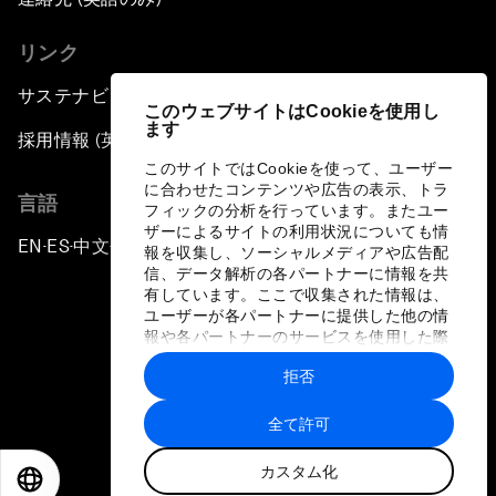
リンク
サステナビリティへの取り組み
このウェブサイトはCookieを使用し
ます
採用情報 (英語のみ)
このサイトではCookieを使って、ユーザー
に合わせたコンテンツや広告の表示、トラ
言語
フィックの分析を行っています。またユー
ザーによるサイトの利用状況についても情
EN
ES
中文
日本語
▪
▪
▪
報を収集し、ソーシャルメディアや広告配
信、データ解析の各パートナーに情報を共
有しています。ここで収集された情報は、
ユーザーが各パートナーに提供した他の情
報や各パートナーのサービスを使用した際
に収集された情報と組み合わされ、各パー
拒否
トナーによって使用されることがありま
プライバシーポリシーと利用規約
す。
全て許可
サイトマップ
カスタム化
©
2026
世界経済フォーラム
EN
ES
中文
日本語