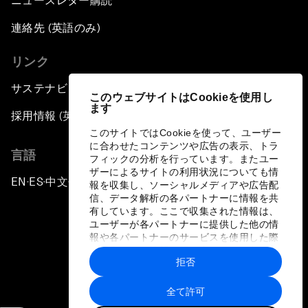
ニュースレター購読
連絡先 (英語のみ)
リンク
サステナビリティへの取り組み
このウェブサイトはCookieを使用し
ます
採用情報 (英語のみ)
このサイトではCookieを使って、ユーザー
に合わせたコンテンツや広告の表示、トラ
言語
フィックの分析を行っています。またユー
ザーによるサイトの利用状況についても情
EN
ES
中文
日本語
▪
▪
▪
報を収集し、ソーシャルメディアや広告配
信、データ解析の各パートナーに情報を共
有しています。ここで収集された情報は、
ユーザーが各パートナーに提供した他の情
報や各パートナーのサービスを使用した際
に収集された情報と組み合わされ、各パー
拒否
トナーによって使用されることがありま
プライバシーポリシーと利用規約
す。
全て許可
サイトマップ