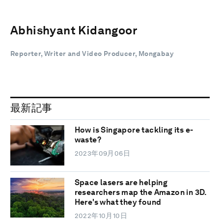
Abhishyant Kidangoor
Reporter, Writer and Video Producer, Mongabay
最新記事
How is Singapore tackling its e-
waste?
2023年09月06日
Space lasers are helping
researchers map the Amazon in 3D.
Here's what they found
2022年10月10日