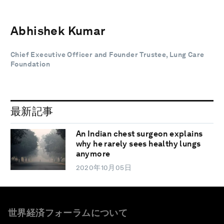
Abhishek Kumar
Chief Executive Officer and Founder Trustee, Lung Care
Foundation
最新記事
An Indian chest surgeon explains
why he rarely sees healthy lungs
anymore
2020年10月05日
世界経済フォーラムについて