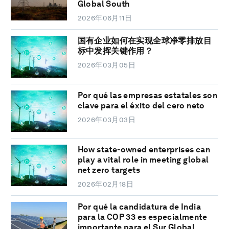
Global South
2026年06月11日
国有企业如何在实现全球净零排放目
标中发挥关键作用？
2026年03月05日
Por qué las empresas estatales son
clave para el éxito del cero neto
2026年03月03日
How state-owned enterprises can
play a vital role in meeting global
net zero targets
2026年02月18日
Por qué la candidatura de India
para la COP 33 es especialmente
importante para el Sur Global