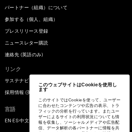
パートナー（組織）について
参加する（個人、組織）
プレスリリース登録
ニュースレター購読
連絡先 (英語のみ)
リンク
サステナビリティへの取り組み
このウェブサイトはCookieを使用し
ます
採用情報 (英語のみ)
このサイトではCookieを使って、ユーザー
に合わせたコンテンツや広告の表示、トラ
言語
フィックの分析を行っています。またユー
ザーによるサイトの利用状況についても情
EN
ES
中文
日本語
▪
▪
▪
報を収集し、ソーシャルメディアや広告配
信、データ解析の各パートナーに情報を共