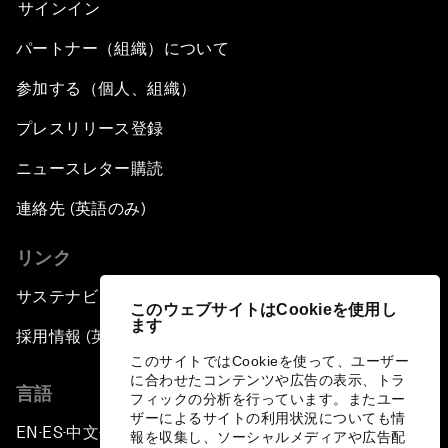
サインイン
パートナー（組織）について
参加する（個人、組織）
プレスリリース登録
ニュースレター購読
連絡先 (英語のみ)
リンク
サステナビリティへの取り組み
このウェブサイトはCookieを使用し
ます
採用情報 (英語のみ)
このサイトではCookieを使って、ユーザー
に合わせたコンテンツや広告の表示、トラ
言語
フィックの分析を行っています。またユー
ザーによるサイトの利用状況についても情
EN
ES
中文
日本語
▪
▪
▪
報を収集し、ソーシャルメディアや広告配