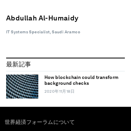
Abdullah Al-Humaidy
IT Systems Specialist, Saudi Aramco
最新記事
How blockchain could transform
background checks
2020年11月18日
世界経済フォーラムについて