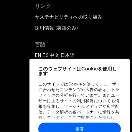
リンク
サステナビリティへの取り組み
採用情報 (英語のみ)
て
言語
EN
ES
中文
日本語
▪
▪
▪
このウェブサイトはCookieを使用し
ます
このサイトではCookieを使って、ユーザー
に合わせたコンテンツや広告の表示、トラ
フィックの分析を行っています。またユー
ザーによるサイトの利用状況についても情
報を収集し、ソーシャルメディアや広告配
信、データ解析の各パートナーに情報を共
有しています。ここで収集された情報は、
ユーザーが各パートナーに提供した他の情
報や各パートナーのサービスを使用した際
拒否