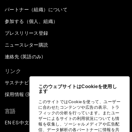
パートナー（組織）について
参加する（個人、組織）
プレスリリース登録
ニュースレター購読
連絡先 (英語のみ)
リンク
サステナビリティへの取り組み
このウェブサイトはCookieを使用し
ます
採用情報 (英語のみ)
このサイトではCookieを使って、ユーザー
に合わせたコンテンツや広告の表示、トラ
言語
フィックの分析を行っています。またユー
ザーによるサイトの利用状況についても情
EN
ES
中文
日本語
▪
▪
▪
報を収集し、ソーシャルメディアや広告配
信、データ解析の各パートナーに情報を共