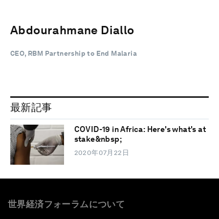
Abdourahmane Diallo
CEO, RBM Partnership to End Malaria
最新記事
COVID-19 in Africa: Here's what's at
stake&nbsp;
2020年07月22日
世界経済フォーラムについて