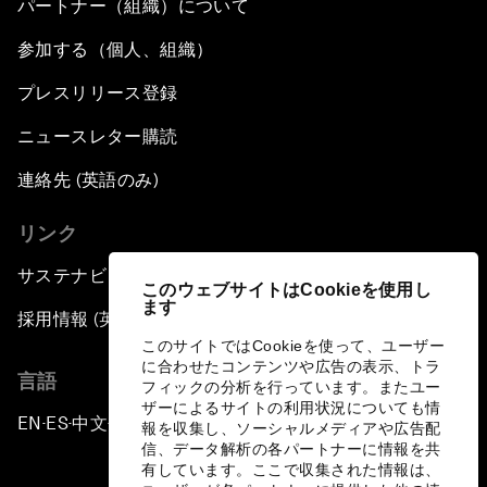
パートナー（組織）について
参加する（個人、組織）
プレスリリース登録
ニュースレター購読
連絡先 (英語のみ)
リンク
サステナビリティへの取り組み
このウェブサイトはCookieを使用し
ます
採用情報 (英語のみ)
このサイトではCookieを使って、ユーザー
に合わせたコンテンツや広告の表示、トラ
言語
フィックの分析を行っています。またユー
ザーによるサイトの利用状況についても情
EN
ES
中文
日本語
▪
▪
▪
報を収集し、ソーシャルメディアや広告配
信、データ解析の各パートナーに情報を共
有しています。ここで収集された情報は、