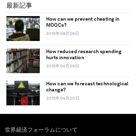
最新記事
How can we prevent cheating in
MOOCs?
2015年08月28日
How reduced research spending
hurts innovation
2015年04月29日
How can we forecast technological
change?
2015年04月20日
世界経済フォーラムについて