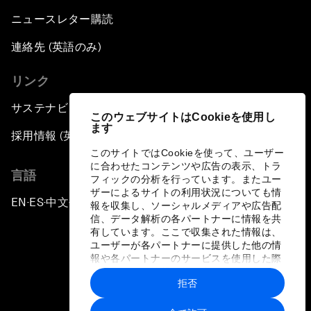
ニュースレター購読
連絡先 (英語のみ)
リンク
サステナビリティへの取り組み
このウェブサイトはCookieを使用し
ます
採用情報 (英語のみ)
このサイトではCookieを使って、ユーザー
に合わせたコンテンツや広告の表示、トラ
言語
フィックの分析を行っています。またユー
ザーによるサイトの利用状況についても情
EN
ES
中文
日本語
▪
▪
▪
報を収集し、ソーシャルメディアや広告配
信、データ解析の各パートナーに情報を共
有しています。ここで収集された情報は、
ユーザーが各パートナーに提供した他の情
報や各パートナーのサービスを使用した際
に収集された情報と組み合わされ、各パー
拒否
トナーによって使用されることがありま
プライバシーポリシーと利用規約
す。