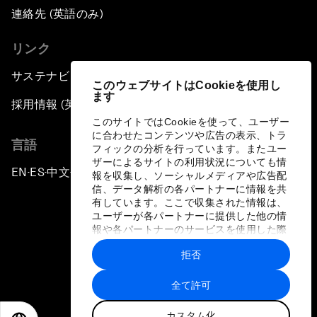
連絡先 (英語のみ)
リンク
サステナビリティへの取り組み
このウェブサイトはCookieを使用し
ます
採用情報 (英語のみ)
このサイトではCookieを使って、ユーザー
に合わせたコンテンツや広告の表示、トラ
言語
フィックの分析を行っています。またユー
ザーによるサイトの利用状況についても情
EN
ES
中文
日本語
▪
▪
▪
報を収集し、ソーシャルメディアや広告配
信、データ解析の各パートナーに情報を共
有しています。ここで収集された情報は、
ユーザーが各パートナーに提供した他の情
報や各パートナーのサービスを使用した際
に収集された情報と組み合わされ、各パー
拒否
トナーによって使用されることがありま
プライバシーポリシーと利用規約
す。
全て許可
サイトマップ
カスタム化