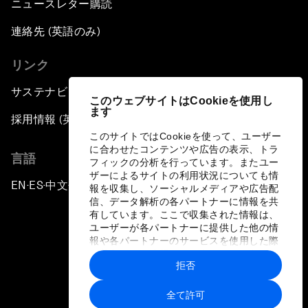
ニュースレター購読
連絡先 (英語のみ)
リンク
サステナビリティへの取り組み
このウェブサイトはCookieを使用し
ます
採用情報 (英語のみ)
このサイトではCookieを使って、ユーザー
に合わせたコンテンツや広告の表示、トラ
言語
フィックの分析を行っています。またユー
ザーによるサイトの利用状況についても情
EN
ES
中文
日本語
▪
▪
▪
報を収集し、ソーシャルメディアや広告配
信、データ解析の各パートナーに情報を共
有しています。ここで収集された情報は、
ユーザーが各パートナーに提供した他の情
報や各パートナーのサービスを使用した際
に収集された情報と組み合わされ、各パー
拒否
トナーによって使用されることがありま
プライバシーポリシーと利用規約
す。
全て許可
サイトマップ