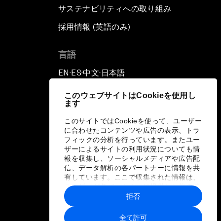
サステナビリティへの取り組み
採用情報 (英語のみ)
て
言語
EN
ES
中文
日本語
▪
▪
▪
このウェブサイトはCookieを使用し
ます
このサイトではCookieを使って、ユーザー
に合わせたコンテンツや広告の表示、トラ
フィックの分析を行っています。またユー
ザーによるサイトの利用状況についても情
報を収集し、ソーシャルメディアや広告配
信、データ解析の各パートナーに情報を共
有しています。ここで収集された情報は、
ユーザーが各パートナーに提供した他の情
報や各パートナーのサービスを使用した際
拒否
に収集された情報と組み合わされ、各パー
トナーによって使用されることがありま
全て許可