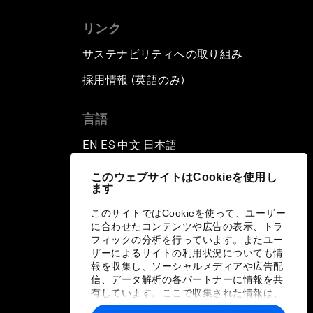
リンク
サステナビリティへの取り組み
採用情報 (英語のみ)
て
言語
EN
ES
中文
日本語
▪
▪
▪
このウェブサイトはCookieを使用し
ます
このサイトではCookieを使って、ユーザー
に合わせたコンテンツや広告の表示、トラ
フィックの分析を行っています。またユー
ザーによるサイトの利用状況についても情
報を収集し、ソーシャルメディアや広告配
信、データ解析の各パートナーに情報を共
有しています。ここで収集された情報は、
ユーザーが各パートナーに提供した他の情