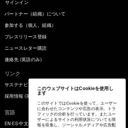
サインイン
パートナー（組織）について
参加する（個人、組織）
プレスリリース登録
ニュースレター購読
連絡先 (英語のみ)
リンク
サステナビリティへの取り組み
このウェブサイトはCookieを使用し
ます
採用情報 (英語のみ)
このサイトではCookieを使って、ユーザー
に合わせたコンテンツや広告の表示、トラ
言語
フィックの分析を行っています。またユー
ザーによるサイトの利用状況についても情
EN
ES
中文
日本語
▪
▪
▪
報を収集し、ソーシャルメディアや広告配