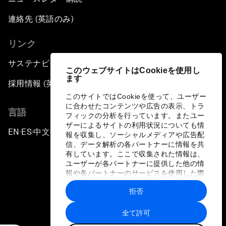
連絡先 (英語のみ)
リンク
サステナビリティへの取り組み
このウェブサイトはCookieを使用し
ます
採用情報 (英語のみ)
このサイトではCookieを使って、ユーザー
に合わせたコンテンツや広告の表示、トラ
言語
フィックの分析を行っています。またユー
ザーによるサイトの利用状況についても情
EN
ES
中文
日本語
▪
▪
▪
報を収集し、ソーシャルメディアや広告配
信、データ解析の各パートナーに情報を共
有しています。ここで収集された情報は、
ユーザーが各パートナーに提供した他の情
報や各パートナーのサービスを使用した際
に収集された情報と組み合わされ、各パー
拒否
トナーによって使用されることがありま
プライバシーポリシーと利用規約
す。
全て許可
サイトマップ