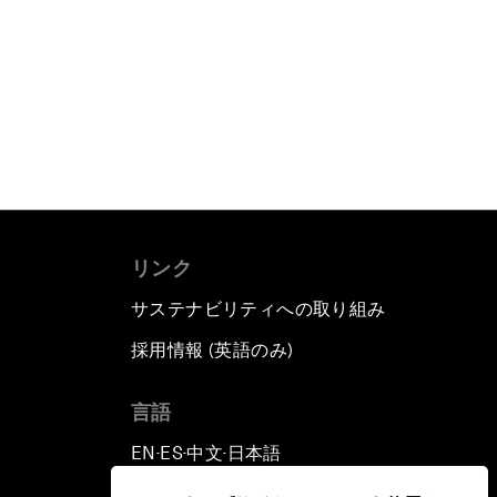
リンク
サステナビリティへの取り組み
採用情報 (英語のみ)
て
言語
EN
ES
中文
日本語
▪
▪
▪