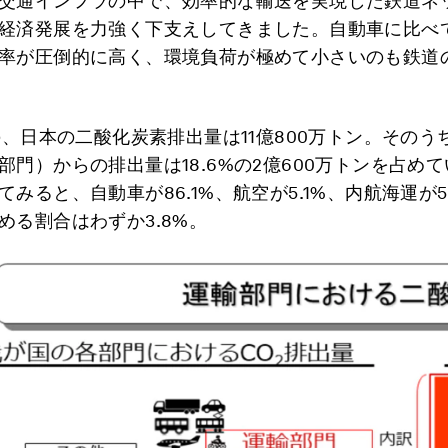
交通インフラの中で、効率的な輸送を実現した鉄道ネ
経済発展を力強く下支えしてきました。自動車に比べ
率が圧倒的に高く、環境負荷が極めて小さいのも鉄道
度の、日本の二酸化炭素排出量は11億800万トン。そのう
部門）からの排出量は18.6%の2億600万トンを占め
てみると、自動車が86.1%、航空が5.1%、内航海運が5
める割合はわずか3.8%。