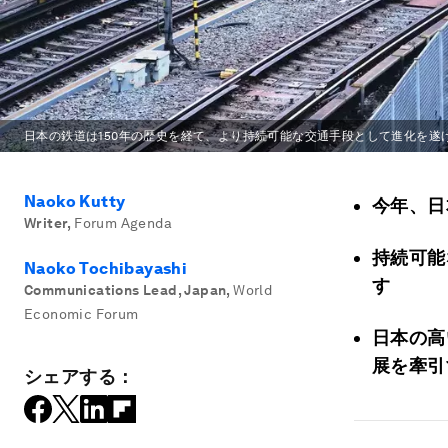
日本の鉄道は150年の歴史を経て、より持続可能な交通手段として進化を遂
Naoko Kutty
今年、日
Writer
,
Forum Agenda
持続可能
Naoko Tochibayashi
す
Communications Lead, Japan
,
World
Economic Forum
日本の高
展を牽引
シェアする：