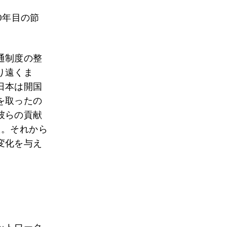
0年目の節
通制度の整
り遠くま
日本は開国
を取ったの
彼らの貢献
た。それから
変化を与え