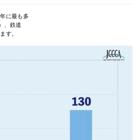
9年に最も多
g）、鉄道
ります。