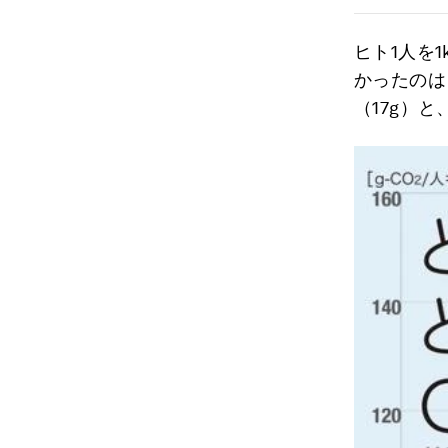
ヒト1人を
かったのは自
（17g）