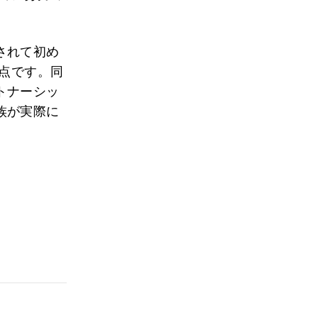
されて初め
る点です。同
トナーシッ
族が実際に