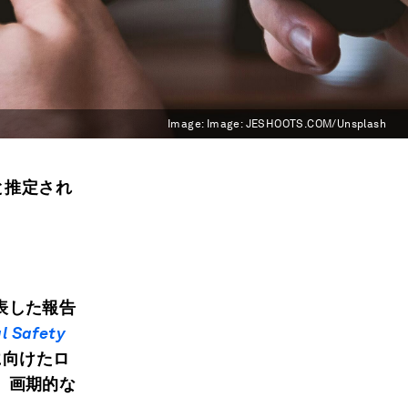
Image:
Image: JESHOOTS.COM/Unsplash
と推定され
表した報告
l Safety
に向けたロ
、画期的な