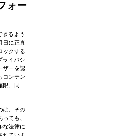
フォー
できるよう
月日に正直
ロックする
プライバシ
ーザーを認
らコンテン
権限、同
のは、その
あっても、
ルな法律に
されていま