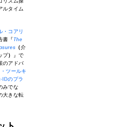
ゴリズム操
アルタイム
ル・コアリ
告書『
The
asures
（
介
ップ
）
』で
策のアドバ
ィ・ツールキ
k-IDのプラ
のみでな
の大きな転
ット