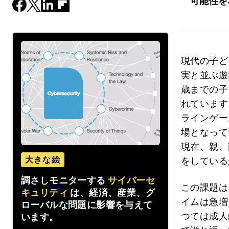
可能性を
現代の子ど
実と並ぶ遊
歳までの子
れています
ラインゲー
場となって
現在、親、
大きな絵
をしている
調さしモニターする
サイバーセ
この課題は
キュリティ
は、経済、産業、グ
イムは急増
ローバルな問題に影響を与えて
つては成人
います。