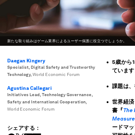
新たな取り組みはゲーム業界によるユーザー保護に役立つでしょうか。
Daegan Kingery
5
歳から1
Specialist, Digital Safety and Trustworthy
ています
Technology
,
World Economic Forum
課題は、
Agustina Callegari
Initiatives Lead, Technology Governance,
世界経済
Safety and International Cooperation
,
World Economic Forum
書『
The 
Measure
ードマッ
シェアする：