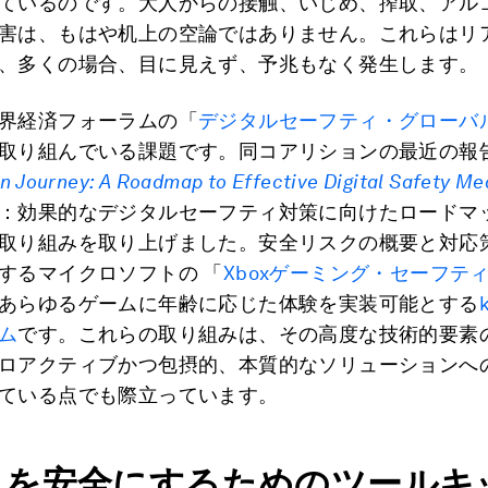
ているのです。大人からの接触、いじめ、搾取、アル
害は、もはや机上の空論ではありません。これらはリ
、多くの場合、目に見えず、予兆もなく発生します。
界経済フォーラムの「
デジタルセーフティ・グローバ
取り組んでいる課題です。同コアリションの最近の報
on Journey:
A Roadmap to Effective Digital Safety Me
：効果的なデジタルセーフティ対策に向けたロードマ
取り組みを取り上げました。安全リスクの概要と対応
するマイクロソフトの 「
Xboxゲーミング・セーフテ
あらゆるゲームに年齢に応じた体験を実装可能とする
ム
です。これらの取り組みは、その高度な技術的要素
ロアクティブかつ包摂的、本質的なソリューションへ
ている点でも際立っています。
ムを安全にするためのツールキ