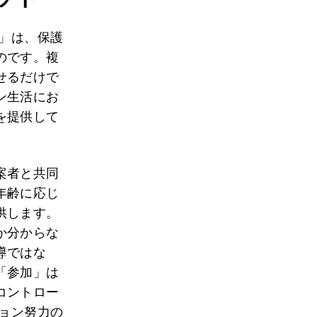
ト」は、保護
のです。複
せるだけで
ン生活にお
を提供して
案者と共同
年齢に応じ
供します。
か分からな
導ではな
「参加」は
コントロー
ション努力の