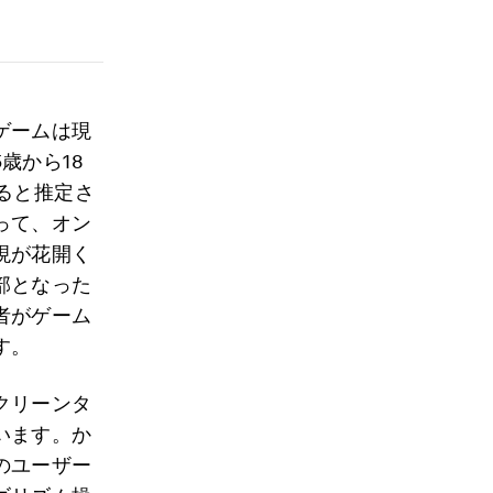
ゲームは現
歳から18
ると推定さ
って、オン
現が花開く
部となった
者がゲーム
す。
クリーンタ
います。か
のユーザー