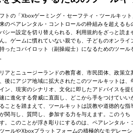
フトの「Xboxゲーミング・セーフティ・ツールキッ
来のペアレンタル・コントロールの枠組みを超えるも
バシー設定を切り替えられる、利用規約をざっと読ま
ん。ゲームに慣れていない親でも、子どものオンライ
持ったコパイロット（副操縦士）になるためのツール
。
リアとニュージーランドの教育者、市民団体、政策立
、後にアジア地域に拡大されたこのツールキットは、
イン、現実のシナリオ、文化に即したアドバイスを提
速に進化する脅威に直面し、どこから手をつけていい
ることを踏まえて、ツールキットは説教や道徳的な指
が関与し、質問し、参加する力を与えます。このうち
す。このことが浮き彫りにするのは、ペアレンタル・
ツールやXboxプラットフォームの積極的なモデレー