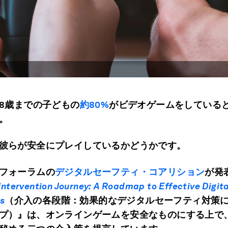
8
歳までの子どもの
約80%
がビデオゲームをしている
。
彼らが安全にプレイしているかどうかです。
フォーラムの
デジタルセーフティ・コアリション
が発
Intervention Journey:
A Roadmap to Effective Digita
s
（介入の各段階：効果的なデジタルセーフティ対策
プ）』は、オンラインゲームを安全なものにする上で