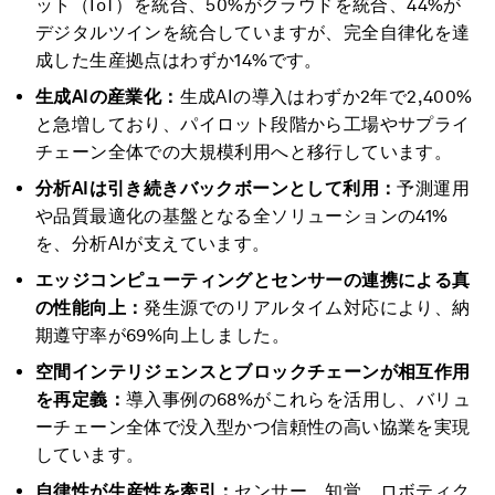
ット（IoT）を統合、50%がクラウドを統合、44%が
デジタルツインを統合していますが、完全自律化を達
成した生産拠点はわずか14%です。
生成AI
の産業化：
生成AIの導入はわずか2年で2,400%
と急増しており、パイロット段階から工場やサプライ
チェーン全体での大規模利用へと移行しています。
分析AI
は引き続きバックボーンとして利用：
予測運用
や品質最適化の基盤となる全ソリューションの41%
を、分析AIが支えています。
エッジコンピューティングとセンサーの連携による真
の性能向上：
発生源でのリアルタイム対応により、納
期遵守率が69%向上しました。
空間インテリジェンスとブロックチェーンが相互作用
を再定義：
導入事例の68%がこれらを活用し、バリュ
ーチェーン全体で没入型かつ信頼性の高い協業を実現
しています。
自律性が生産性を牽引：
センサー、知覚、ロボティク