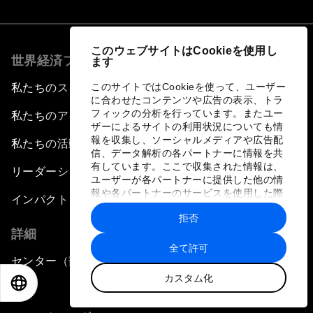
このウェブサイトはCookieを使用し
世界経済フォーラムについて
ます
このサイトではCookieを使って、ユーザー
私たちのストラテジー
に合わせたコンテンツや広告の表示、トラ
フィックの分析を行っています。またユー
私たちのアイデンティティ
ザーによるサイトの利用状況についても情
報を収集し、ソーシャルメディアや広告配
私たちの活動
信、データ解析の各パートナーに情報を共
有しています。ここで収集された情報は、
リーダーシップとガバナンス
ユーザーが各パートナーに提供した他の情
報や各パートナーのサービスを使用した際
インパクト
に収集された情報と組み合わされ、各パー
拒否
トナーによって使用されることがありま
詳細
す。
全て許可
センター（部門）
カスタム化
EN
ES
中文
日本語
会合