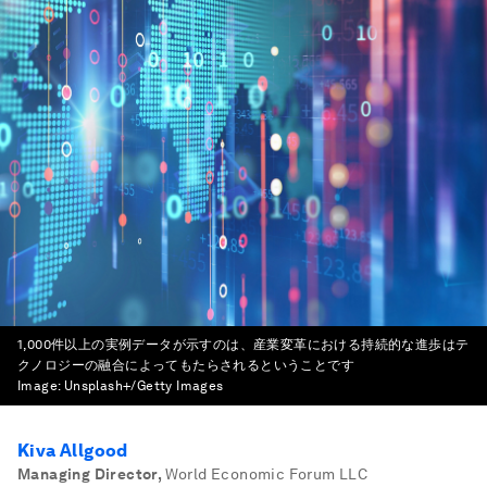
1,000件以上の実例データが示すのは、産業変革における持続的な進歩はテ
クノロジーの融合によってもたらされるということです
Image:
Unsplash+/Getty Images
Kiva Allgood
Managing Director
,
World Economic Forum LLC