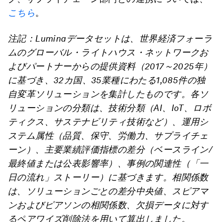
こちら
。
注記：Luminaデータセットは、世界経済フォーラ
ムのグローバル・ライトハウス・ネットワークお
よびパートナーからの提供資料（2017～2025年）
に基づき、32カ国、35業種にわたる1,085件の独
自変革ソリューションを集計したものです。各ソ
リューションの分類は、技術分類（AI、IoT、ロボ
ティクス、サステナビリティ技術など）、運用シ
ステム属性（品質、保守、労働力、サプライチェ
ーン）、主要業績評価指標の差分（ベースライン/
最終値または公表影響率）、事例の関連性（「一
日の流れ」ストーリー）に基づきます。相関係数
は、ソリューションごとの差分中央値、スピアマ
ンおよびピアソンの相関係数、欠損データに対す
るペアワイズ削除法を用いて算出しました。