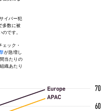
、サイバー犯
で多数に被
いのです。
チェック・
撃
が急増し
週間当たりの
1組織あたり