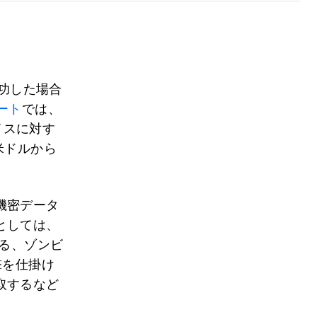
成功した場合
ート
では、
イスに対す
米ドルから
機密データ
としては、
する、ゾンビ
撃を仕掛け
取するなど