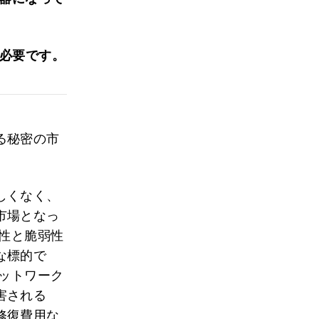
必要です。
る秘密の市
しくなく、
市場となっ
続性と脆弱性
な標的で
ネットワーク
害される
修復費用な