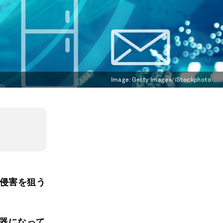
Image:
Getty Images/iStockphoto
侵害を狙う
器になって