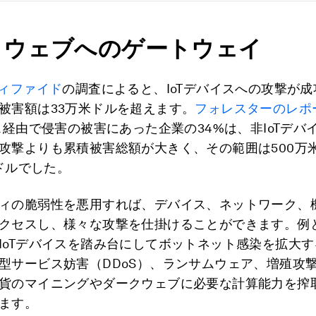
クウェブへのゲートウェイ
ティファイド
の調査によると、IoTデバイスへの攻撃が
被害額は33万米ドルを超えます。
フォレスターのレポ
イス経由で侵害の被害にあった企業の34%は、非IoTデバ
攻撃よりも累積被害総額が大きく、その範囲は500万
米ドルでした。
ィの脆弱性を悪用すれば、デバイス、ネットワーク、
クセスし、様々な攻撃を仕掛けることができます。例
IoTデバイスを踏み台にしてボットネット感染を拡大
型サービス妨害（DDoS）、ランサムウェア、増殖攻
貨のマイニングやダークウェブに必要な計算能力を搾
ます。