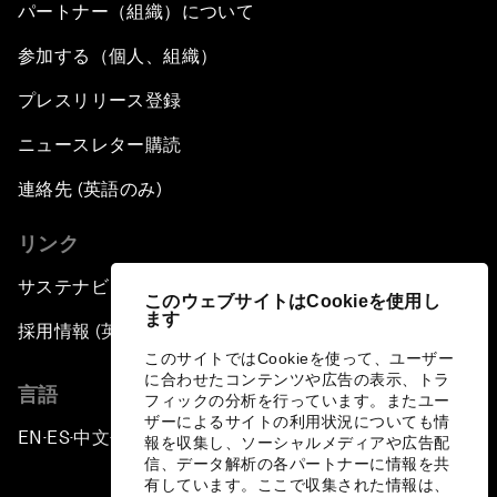
パートナー（組織）について
参加する（個人、組織）
プレスリリース登録
ニュースレター購読
連絡先 (英語のみ)
リンク
サステナビリティへの取り組み
このウェブサイトはCookieを使用し
ます
採用情報 (英語のみ)
このサイトではCookieを使って、ユーザー
に合わせたコンテンツや広告の表示、トラ
言語
フィックの分析を行っています。またユー
ザーによるサイトの利用状況についても情
EN
ES
中文
日本語
▪
▪
▪
報を収集し、ソーシャルメディアや広告配
信、データ解析の各パートナーに情報を共
有しています。ここで収集された情報は、