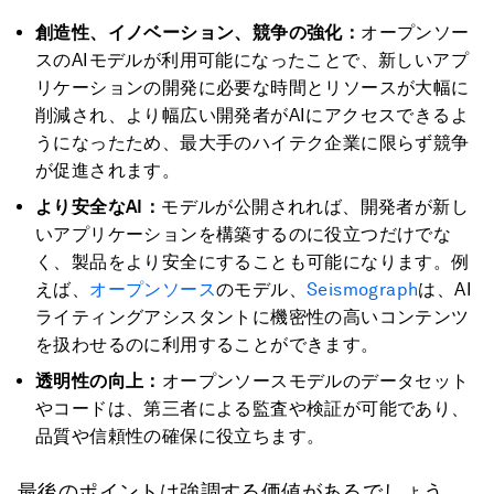
創造性、イノベーション、競争の強化：
オープンソー
スのAIモデルが利用可能になったことで、新しいアプ
リケーションの開発に必要な時間とリソースが大幅に
削減され、より幅広い開発者がAIにアクセスできるよ
うになったため、最大手のハイテク企業に限らず競争
が促進されます。
より安全なAI：
モデルが公開されれば、開発者が新し
いアプリケーションを構築するのに役立つだけでな
く、製品をより安全にすることも可能になります。例
えば、
オープンソース
のモデル、
Seismograph
は、AI
ライティングアシスタントに機密性の高いコンテンツ
を扱わせるのに利用することができます。
透明性の向上：
オープンソースモデルのデータセット
やコードは、第三者による監査や検証が可能であり、
品質や信頼性の確保に役立ちます。
最後のポイントは強調する価値があるでしょう。