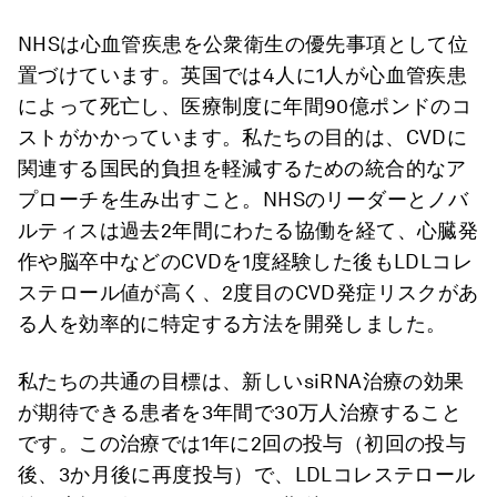
NHSは心血管疾患を公衆衛生の優先事項として位
置づけています。英国では4人に1人が心血管疾患
によって死亡し、医療制度に年間90億ポンドのコ
ストがかかっています。私たちの目的は、CVDに
関連する国民的負担を軽減するための統合的なア
プローチを生み出すこと。NHSのリーダーとノバ
ルティスは過去2年間にわたる協働を経て、心臓発
作や脳卒中などのCVDを1度経験した後もLDLコレ
ステロール値が高く、2度目のCVD発症リスクがあ
る人を効率的に特定する方法を開発しました。
私たちの共通の目標は、新しいsiRNA治療の効果
が期待できる患者を3年間で30万人治療すること
です。この治療では1年に2回の投与（初回の投与
後、3か月後に再度投与）で、LDLコレステロール