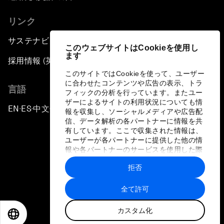
リンク
サステナビリティへの取り組み
このウェブサイトはCookieを使用し
ます
採用情報 (英語のみ)
このサイトではCookieを使って、ユーザー
に合わせたコンテンツや広告の表示、トラ
言語
フィックの分析を行っています。またユー
ザーによるサイトの利用状況についても情
EN
ES
中文
日本語
▪
▪
▪
報を収集し、ソーシャルメディアや広告配
信、データ解析の各パートナーに情報を共
有しています。ここで収集された情報は、
ユーザーが各パートナーに提供した他の情
報や各パートナーのサービスを使用した際
に収集された情報と組み合わされ、各パー
拒否
トナーによって使用されることがありま
プライバシーポリシーと利用規約
す。
全て許可
サイトマップ
カスタム化
©
2026
世界経済フォーラム
EN
ES
中文
日本語