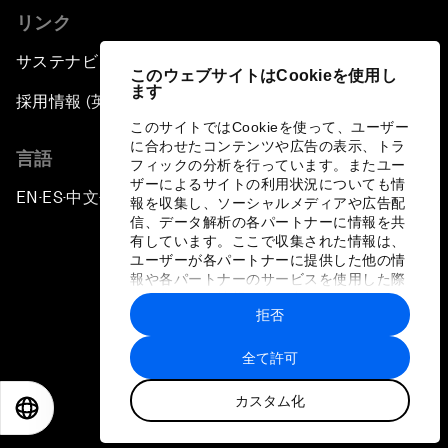
リンク
サステナビリティへの取り組み
このウェブサイトはCookieを使用し
ます
採用情報 (英語のみ)
このサイトではCookieを使って、ユーザー
に合わせたコンテンツや広告の表示、トラ
言語
フィックの分析を行っています。またユー
ザーによるサイトの利用状況についても情
EN
ES
中文
日本語
▪
▪
▪
報を収集し、ソーシャルメディアや広告配
信、データ解析の各パートナーに情報を共
有しています。ここで収集された情報は、
ユーザーが各パートナーに提供した他の情
報や各パートナーのサービスを使用した際
に収集された情報と組み合わされ、各パー
拒否
トナーによって使用されることがありま
プライバシーポリシーと利用規約
す。
全て許可
サイトマップ
カスタム化
©
2026
世界経済フォーラム
EN
ES
中文
日本語