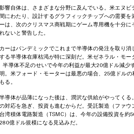
影響自体は、さまざまな分野に及んでいる。米エヌビ
間にわたり、設計するグラフィックチップへの需要を
ーは、次のクリスマス商戦期にゲーム専用機を十分に
れないと警告した。
カーはパンデミックでこれまで半導体の発注を取り消
する半導体在庫枯渇が特に深刻だ。米ゼネラル・モー
、半導体不足のせいで今年の利益が最大20億ドル減少
明。米フォード・モーターは最悪の場合、25億ドルの
もる。
半導体が品薄になった後は、潤沢な供給がやってくる
の対応を急ぎ、投資も進むからだ。受託製造（ファウ
台湾積体電路製造（TSMC）は、今年の設備投資を約5
280億ドル規模になる見込みだ。