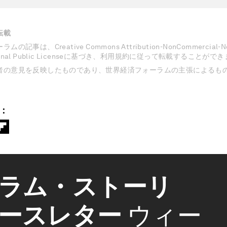
転載
記事は、Creative Commons Attribution-NonCommercial-NoD
national Public Licenseに基づき、利用規約に従って転載することがで
者の意見を反映したものであり、世界経済フォーラムの主張によるも
：
ラム・ストーリ
ースレター
ウィー