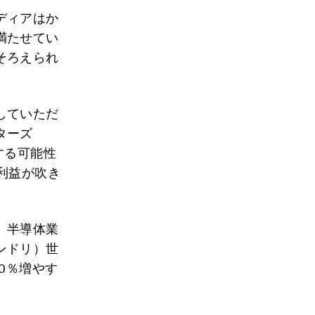
ディアはか
満たせてい
そろえられ
していただ
ターズ
する可能性
利益が吹き
。半導体業
ンドリ）世
0％増やす