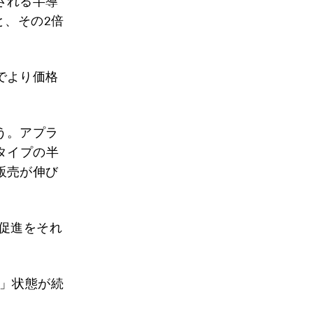
される半導
と、その2倍
でより価格
う。アプラ
タイプの半
販売が伸び
促進をそれ
り」状態が続