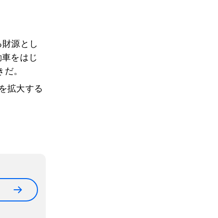
る財源とし
動車をはじ
きだ。
を拡大する