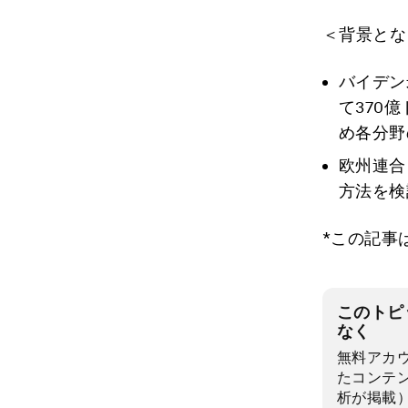
＜背景とな
バイデン
て370
め各分野
欧州連合
方法を検
*この記事
このトピ
なく
無料アカ
たコンテ
析が掲載