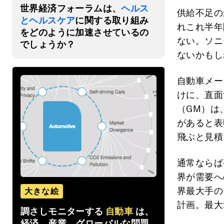
世界経済フォーラムは、
ヘルス
供給不足の
とヘルスケア
に関する取り組み
れこれ半年
をどのように加速させているの
ない。ソニ
でしょうか？
ないかもし
自動車メー
けに、直面
（GM）は
があると表
飛ぶと見積
通常ならば
界が需要へ
界最大手の
大きな絵
計画。最大
調さしモニターする
自動車
は、
経済、産業、グローバルな問題