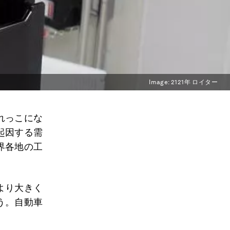
Image:
2121年 ロイター
れっこにな
起因する需
界各地の工
より大きく
う。自動車