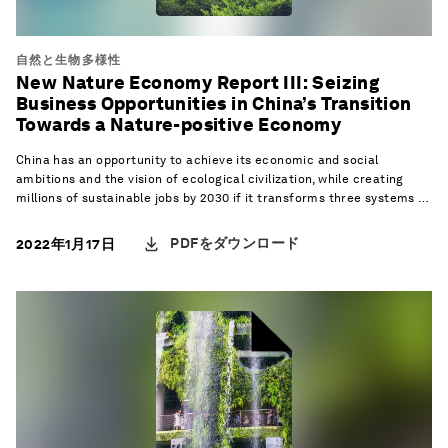
自然と生物多様性
New Nature Economy Report III: Seizing
Business Opportunities in China’s Transition
Towards a Nature-positive Economy
China has an opportunity to achieve its economic and social
ambitions and the vision of ecological civilization, while creating
millions of sustainable jobs by 2030 if it transforms three systems at
the heart of its economy, according to the latest report in the World
Economic Forum’s New Nature Economy Report series.
PDFをダウンロード
2022年1月17日