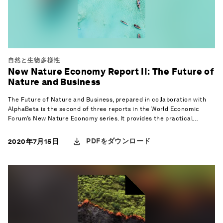
自然と生物多様性
New Nature Economy Report II: The Future of
Nature and Business
The Future of Nature and Business, prepared in collaboration with
AlphaBeta is the second of three reports in the World Economic
Forum’s New Nature Economy series. It provides the practical
insights needed to take leadership in shifting towards a much
needed nature-positive economy as the world prepares to recover
PDFをダウンロード
2020年7月15日
from the COVID-19 pandemic and resulting crisis. We are presented
with an unprecedented clarion call, and opportunity, to change the
way we eat, live, grow, build and power our lives.