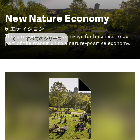
New Nature Economy
5
エディション
These reports provide pathways for business to be
すべてのシリーズ
part of the transition to a nature-positive economy.