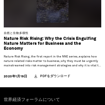
自然と生物多様性
Nature Risk Rising: Why the Crisis Engulfing
Nature Matters for Business and the
Economy
Nature Risk Rising, the first report in the NNE series, explains how
nature-related risks matter to business, why they must be urgently
mainstreamed into risk management strategies and why it is vital to
prioritize the protection of nature’s assets and services within the
broader global economic growth agenda.
PDFをダウンロード
2020年1月19日
世界経済フォーラムについて