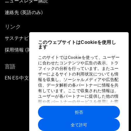
ニュースレター購読
連絡先 (英語のみ)
リンク
サステナビリティへの取り組み
このウェブサイトはCookieを使用し
ます
採用情報 (英語のみ)
このサイトではCookieを使って、ユーザー
に合わせたコンテンツや広告の表示、トラ
言語
フィックの分析を行っています。またユー
ザーによるサイトの利用状況についても情
EN
ES
中文
日本語
▪
▪
▪
報を収集し、ソーシャルメディアや広告配
信、データ解析の各パートナーに情報を共
有しています。ここで収集された情報は、
ユーザーが各パートナーに提供した他の情
報や各パートナーのサービスを使用した際
に収集された情報と組み合わされ、各パー
拒否
トナーによって使用されることがありま
プライバシーポリシーと利用規約
す。
全て許可
サイトマップ