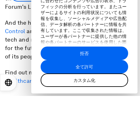
に合わせたコンテンツや広告の表示、トラ
Forum's Lora du Moulin tells Radio Davos.
フィックの分析を行っています。またユー
ザーによるサイトの利用状況についても情
報を収集し、ソーシャルメディアや広告配
And the head of
Africa Centres for Disease
信、データ解析の各パートナーに情報を共
有しています。ここで収集された情報は、
Control
and Prevention, Jean Kaseya, says why
ユーザーが各パートナーに提供した他の情
tech and regional collaboration give him hope
報や各パートナーのサービスを使用した際
for the future of the continent and the health
に収集された情報と組み合わされ、各パー
拒否
トナーによって使用されることがありま
of its people.
す。
全て許可
Find out more about the
Centre for Health and
Healthcare
.
カスタム化
EN
ES
中文
日本語
コンテンツにアクセスするためには、マーケティ
ングクッキーの利用に同意してください。
現在、お使いのブラウザではこれらのクッキーが
無効です。