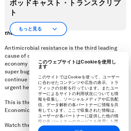
ポッドキャスト・トランスクリプ
ト
Scroll down for full podcast transcript - click
もっと見る
the ‘Show more’ arrow
Antimicrobial resistance is the third leading
cause of death globally. While the global
このウェブサイトはCookieを使用し
economy loses $36.9 billion a year as a result of
ます
super bugs, how can global economic policies
このサイトではCookieを使って、ユーザー
continue to embed and accelerate action on
に合わせたコンテンツや広告の表示、トラ
urgent health security issues?
フィックの分析を行っています。またユー
ザーによるサイトの利用状況についても情
報を収集し、ソーシャルメディアや広告配
This is the full audio from a session at the World
信、データ解析の各パートナーに情報を共
Economic Forum’s Annual Meeting 2024
有しています。ここで収集された情報は、
ユーザーが各パートナーに提供した他の情
報や各パートナーのサービスを使用した際
Watch the session here:
に収集された情報と組み合わされ、各パー