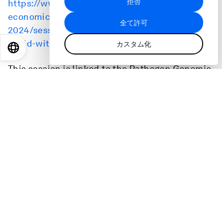
拒否
https://www.weforum.org/events/world-
トナーによって使用されることがありま
す。
economic-forum-annual-meeting-
全て許可
2024/sessions/bad-bugs-no-drugs-facing-a-
world-without-antibiotics/
カスタム化
EN
ES
中文
日本語
This session is linked to the Pathogen Genomic
Surveillance Initiative and the
Global Future
Council on Antimicrobial Resistance
of the
World Economic Forum.
Centre for Health and Healthcare
The
Centre for Health and Healthcare
is
committed to improving global health
outcomes by addressing trust issues, closing
the gender gap in healthcare, and leveraging